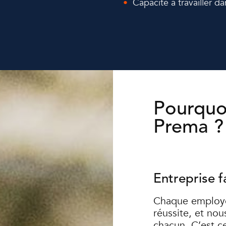
Capacité à travailler d
Pourquoi
Prema ?
Entreprise f
Chaque employé 
réussite, et nou
chacun. C’est ce