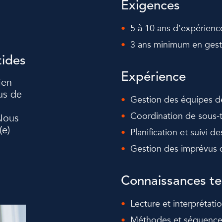
Exigences
5 à 10 ans d’expérienc
3 ans minimum en gesti
tides
Expérience
ien
us de
Gestion des équipes de
Coordination de sous-t
 Nous
(e)
Planification et suivi d
Gestion des imprévus 
Connaissances te
Lecture et interprétati
Méthodes et séquences