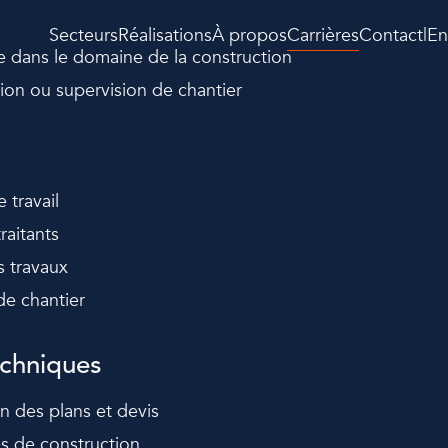
Secteurs
Réalisations
À propos
Carrières
Contact
|
En
e dans le domaine de la construction
on ou supervision de chantier
 travail
raitants
es travaux
de chantier
chniques
on des plans et devis
 de construction